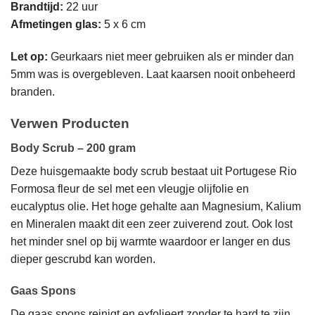
Brandtijd:
22 uur
Afmetingen glas:
5 x 6 cm
Let op:
Geurkaars niet meer gebruiken als er minder dan
5mm was is overgebleven. Laat kaarsen nooit onbeheerd
branden.
Verwen Producten
Body Scrub – 200 gram
Deze huisgemaakte body scrub bestaat uit Portugese Rio
Formosa fleur de sel met een vleugje olijfolie en
eucalyptus olie. Het hoge gehalte aan Magnesium, Kalium
en Mineralen maakt dit een zeer zuiverend zout. Ook lost
het minder snel op bij warmte waardoor er langer en dus
dieper gescrubd kan worden.
Gaas Spons
De gaas spons reinigt en exfolieert zonder te hard te zijn