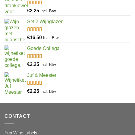
Gewaardeerd
€
2.25
Incl. Btw
5.00
uit 5
Set 2 Wijnglazen
Gewaardeerd
€
16.50
Incl. Btw
4.97
uit 5
Goede Collega
Gewaardeerd
€
2.25
Incl. Btw
4.92
uit 5
Juf & Meester
Gewaardeerd
€
2.25
Incl. Btw
4.88
uit 5
CONTACT
Fun Wine Labels