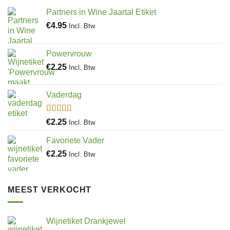
Partners in Wine Jaartal Etiket
€
4.95
Incl. Btw
Powervrouw
€
2.25
Incl. Btw
Vaderdag
Gewaardeerd
€
2.25
Incl. Btw
5.00
uit 5
Favoriete Vader
€
2.25
Incl. Btw
MEEST VERKOCHT
Wijnetiket Drankjewel