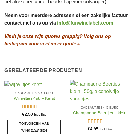
het afrekenen onder boodschap voor ontvanger).
Neem voor meerdere adressen of een zakelijke factuur
contact met ons op via
info@funwinelabels.com
Vindt je onze wijn quotes grappig? Volg ons op
Instagram voor veel meer quotes!
GERELATEERDE PRODUCTEN
CADEAUTJES < 5 EURO
Wijnviltjes 4st. – Kerst
CADEAUTJES < 5 EURO
Champagne Beertjes – klein
Gewaardeerd
€
2.50
Incl. Btw
4.5
uit 5
TOEVOEGEN AAN
Gewaardeerd
€
4.95
Incl. Btw
WINKELWAGEN
5
uit 5