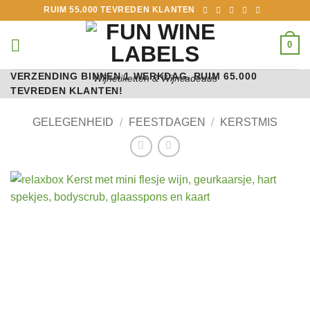
Ga
RUIM 55.000 TEVREDEN KLANTEN
naar
inhoud
0
VERZENDING BINNEN 1 WERKDAG. RUIM 65.000
Wijnetiketten & Wijncadeaus
TEVREDEN KLANTEN!
GELEGENHEID
/
FEESTDAGEN
/
KERSTMIS