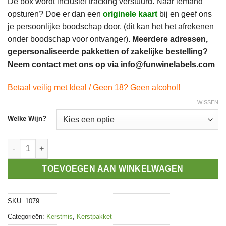
De box wordt inclusief tracking verstuurd. Naar iemand
opsturen? Doe er dan een
originele kaart
bij en geef ons
je persoonlijke boodschap door. (dit kan het het afrekenen
onder boodschap voor ontvanger).
Meerdere adressen,
gepersonaliseerde pakketten of zakelijke bestelling?
Neem contact met ons op via info@funwinelabels.com
Betaal veilig met Ideal / Geen 18? Geen alcohol!
WISSEN
Welke Wijn?
Wijn & Relaxbox - Kerst aantal
TOEVOEGEN AAN WINKELWAGEN
SKU:
1079
Categorieën:
Kerstmis
,
Kerstpakket