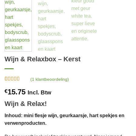
Wijn & Relaxbox – Kerst
(
1
klantbeoordeling)
Gewaardeerd
1
15.75
€
5
op 5
Incl. Btw
gebaseerd
op
klant
Wijn & Relax!
waardering
Inhoud: mini flesje wijn, geurkaarsje, hart spekjes en
verwenproducten.