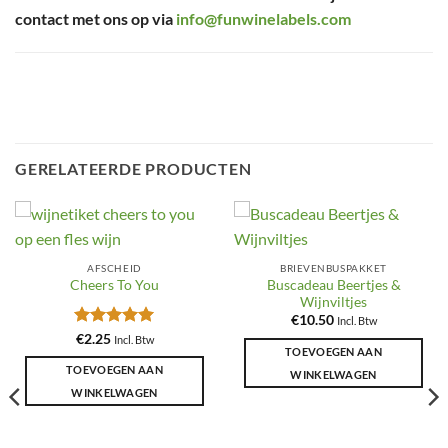
contact met ons op via
info@funwinelabels.com
GERELATEERDE PRODUCTEN
AFSCHEID
BRIEVENBUSPAKKET
Buscadeau Beertjes &
Cheers To You
Wijnviltjes
€
10.50
Incl. Btw
Gewaardeerd
€
2.25
Incl. Btw
TOEVOEGEN AAN
5
uit 5
TOEVOEGEN AAN
WINKELWAGEN
WINKELWAGEN