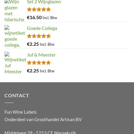
Set 2 Wijnglazen
Gewaardeerd
€
16.50
Incl. Btw
4.97
uit 5
Goede Collega
Gewaardeerd
€
2.25
Incl. Btw
4.92
uit 5
Juf & Meester
Gewaardeerd
€
2.25
Incl. Btw
4.88
uit 5
CONTACT
Fun Wine Labels
Onderdeel van Groothandel Artisan BV
Middelweg 39 - 5253 CE Nieuwkuijk.