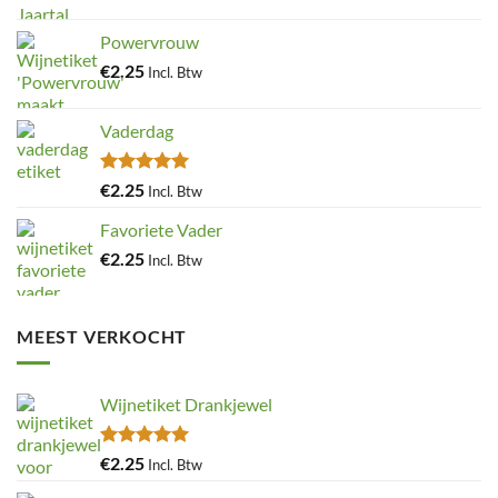
Powervrouw
€
2.25
Incl. Btw
Vaderdag
Gewaardeerd
€
2.25
Incl. Btw
5.00
uit 5
Favoriete Vader
€
2.25
Incl. Btw
MEEST VERKOCHT
Wijnetiket Drankjewel
Gewaardeerd
€
2.25
Incl. Btw
5.00
uit 5