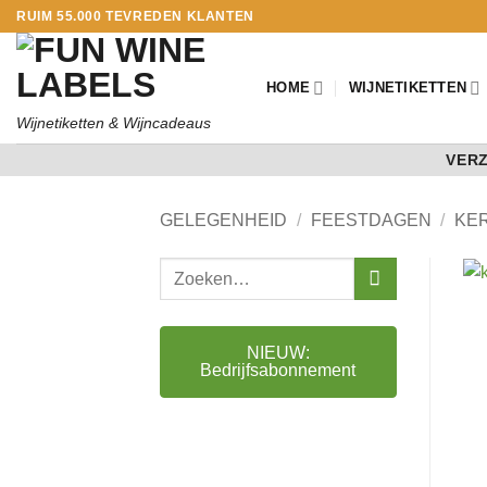
Ga
RUIM 55.000 TEVREDEN KLANTEN
naar
inhoud
HOME
WIJNETIKETTEN
Wijnetiketten & Wijncadeaus
VERZ
GELEGENHEID
/
FEESTDAGEN
/
KE
Zoeken
naar:
NIEUW:
Bedrijfsabonnement