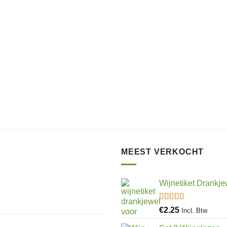
MEEST VERKOCHT
Wijnetiket Drankje
Gewaardeerd
€
2.25
Incl. Btw
5.00
uit 5