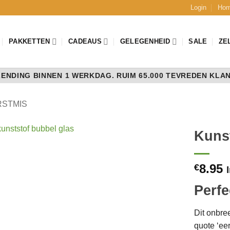
Login
Ho
PAKKETTEN
CADEAUS
GELEGENHEID
SALE
ZE
ENDING BINNEN 1 WERKDAG. RUIM 65.000 TEVREDEN KLA
RSTMIS
Kuns
8.95
€
Perfe
Dit onbre
quote ‘eer