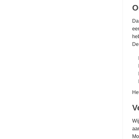
O
Dan
een
heb
De 
Het
V
Wij
aa
Moc