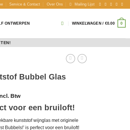
me
Service & Contact
Over Ons
Mailing Lijst
0
LF ONTWERPEN
WINKELWAGEN /
€
0.00
NTEN!
tstof Bubbel Glas
Incl. Btw
ct voor een bruiloft!
ekbare kunststof wijnglas met originele
st Bubbels!’ is perfect voor een bruiloft!