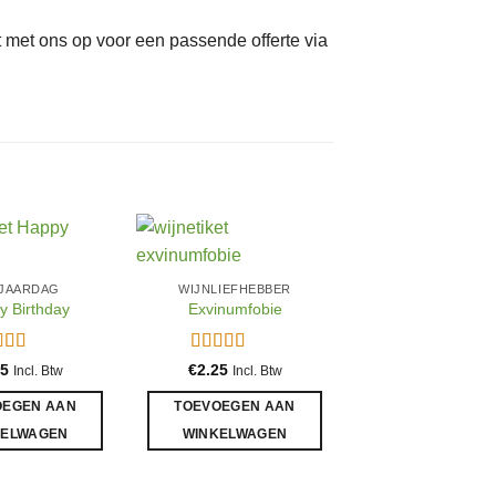
ct met ons op voor een passende offerte via
JAARDAG
WIJNLIEFHEBBER
y Birthday
Exvinumfobie
aardeerd
Gewaardeerd
25
€
2.25
Incl. Btw
Incl. Btw
t 5
5
uit 5
OEGEN AAN
TOEVOEGEN AAN
KELWAGEN
WINKELWAGEN