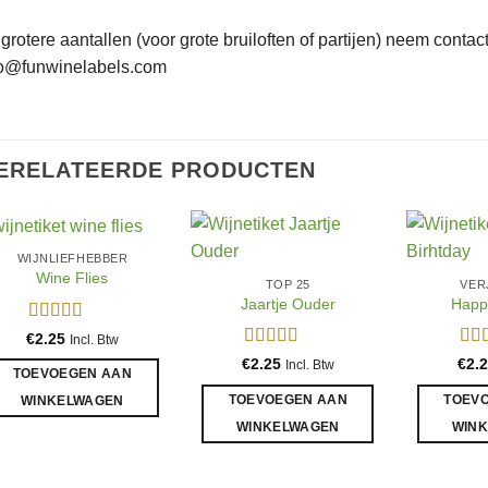
 grotere aantallen (voor grote bruiloften of partijen) neem conta
fo@funwinelabels.com
ERELATEERDE PRODUCTEN
WIJNLIEFHEBBER
Wine Flies
TOP 25
VER
Jaartje Ouder
Happ
Gewaardeerd
€
2.25
Incl. Btw
5
uit 5
Gewaardeerd
Gew
€
2.25
€
2.
Incl. Btw
TOEVOEGEN AAN
4.97
uit 5
5
ui
TOEVOEGEN AAN
TOEV
WINKELWAGEN
WINKELWAGEN
WIN