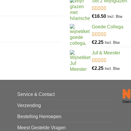
Set 2 Wijnglazen
Gewaardeerd
€
16.50
Incl. Btw
4.97
uit 5
Goede Collega
Gewaardeerd
€
2.25
Incl. Btw
4.92
uit 5
Juf & Meester
Gewaardeerd
€
2.25
Incl. Btw
4.88
uit 5
Service & Contact
Verzending
Bestelling Herroepen
Meest Gestelde Vragen