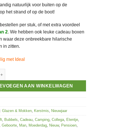
andig natuurlijk voor buiten op de
op het strand of op de boot!
 bestellen per stuk, of met extra voordeel
an 2
. We hebben ook leuke cadeau boxen
en waar deze onbreekbare hilarische
 in zitten.
ilig met Ideal
 Bubbel Glas aantal
EVOEGEN AAN WINKELWAGEN
n:
Glazen & Mokken
,
Kerstmis
,
Nieuwjaar
ft
,
Bubbels
,
Cadeau
,
Camping
,
Collega
,
Etentje
,
,
Geboorte
,
Man
,
Moederdag
,
Nieuw
,
Pensioen
,