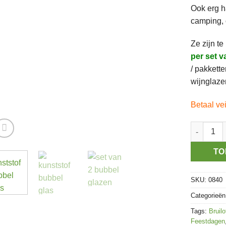
Ook erg h
camping, 
Ze zijn te
per set v
/ pakkett
wijnglazen
Betaal ve
Kunststof
TO
SKU:
0840
Categorieë
Tags:
Bruilo
Feestdagen