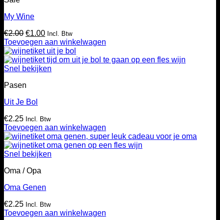
My Wine
Oorspronkelijke
Huidige
€
2.00
€
1.00
Incl. Btw
prijs
prijs
Toevoegen aan winkelwagen
was:
is:
€2.00.
€1.00.
Snel bekijken
Pasen
Uit Je Bol
€
2.25
Incl. Btw
Toevoegen aan winkelwagen
Snel bekijken
Oma / Opa
Oma Genen
€
2.25
Incl. Btw
Toevoegen aan winkelwagen