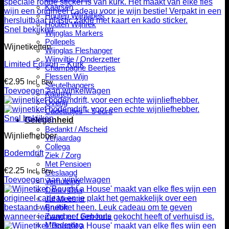
Kaarsen
Houten Wijnlabels
Houten Wijnrek
Snel bekijken
Wijnglas Markers
Pollepels
Wijnetiketten
Wijnglas Fleshanger
Wijnviltje / Onderzetter
Limited Edition – Kurk
Champagne Beertjes
Flessen Wijn
€
2.95
Incl. Btw
Sleutelhangers
Toevoegen aan winkelwagen
Kaarten
Overig
Cadeautjes < 5 euro
Snel bekijken
Gelegenheid
Bedankt / Afscheid
Wijnliefhebber
Verjaardag
Collega
Bodemdrift
Ziek / Zorg
Met Pensioen
€
2.25
Incl. Btw
Geslaagd
Toevoegen aan winkelwagen
Verhuizing
Oma / Opa
Juf Meester
Bruiloft
Zwanger / Geboorte
Moederdag