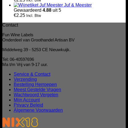
Incl. Btw
Juf & Meester
Gewaardeerd
4.88
uit 5
€
2.25
Incl. Btw
Contact
Fun Wine Labels
Onderdeel van Groothandel Artisan BV
Middelweg 39 - 5253 CE Nieuwkuijk.
Tel: 06-40597696
Ma t/m Vrij van 9-17 uur.
Service & Contact
Verzending
Bestelling Herroepen
Meest Gestelde Vragen
Wachtwoord Vergeten
Mijn Account
Privacy Beleid
Algemene Voorwaarden