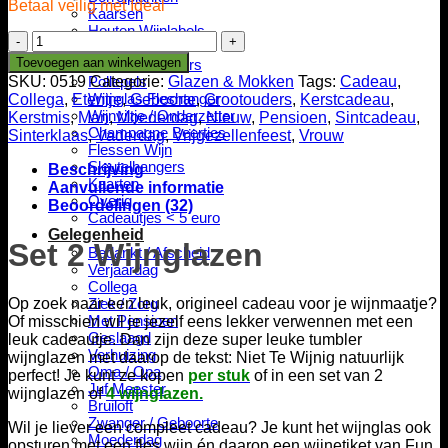
Betaal veilig met Ideal
Kaarsen
Houten Wijnlabels
Set
Houten Wijnrek
2
Toevoegen aan winkelwagen
Wijnglas Markers
Wijnglazen
SKU:
0519
Categorie:
Glazen & Mokken
Tags:
Cadeau
,
Pollepels
aantal
Wijnglas Fleshanger
Collega
,
Etentje
,
Geboorte
,
Grootouders
,
Kerstcadeau
,
Wijnviltje / Onderzetter
Kerstmis
,
Man
,
Moederdag
,
Nieuw
,
Pensioen
,
Sintcadeau
,
Champagne Beertjes
Sinterklaas
,
Vaderdag
,
Vrijgezellenfeest
,
Vrouw
Flessen Wijn
Sleutelhangers
Beschrijving
Kaarten
Aanvullende informatie
Overig
Beoordelingen (32)
Cadeautjes < 5 euro
Gelegenheid
Set 2 Wijnglazen
Bedankt / Afscheid
Verjaardag
Collega
Op zoek naar een leuk, origineel cadeau voor je wijnmaatje?
Ziek / Zorg
Met Pensioen
Of misschien wil je jezelf eens lekker verwennen met een
Geslaagd
leuk cadeautje. Dan zijn deze super leuke tumbler
Verhuizing
wijnglazen met daarop de tekst: Niet Te Wijnig natuurlijk
Oma / Opa
perfect! Je kunt ze kopen
per stuk
of in een set van
2
Juf Meester
wijnglazen
of
4 wijnglazen.
Bruiloft
Zwanger / Geboorte
Wil je liever een compleet cadeau? Je kunt het wijnglas ook
Moederdag
opsturen met een fles wijn én daarop een wijnetiket van Fun