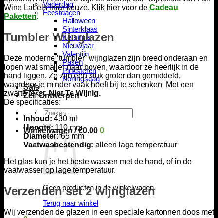
Vaderdag
Wine Labels naar keuze. Klik hier voor de
Cadeau
Feestdagen
Paketten
.
Halloween
Sinterklaas
Tumbler Wijnglazen
Kerstmis
Nieuwjaar
Valentijn
Deze moderne ’tumbler’ wijnglazen zijn breed onderaan en
Pasen
lopen wat smaller naar boven, waardoor ze heerlijk in de
Pinksteren
hand liggen. Ze zijn een stuk groter dan gemiddeld,
Koningsdag
waardoor je minder vaak hoeft bij te schenken! Met een
Sale
zwarte tekst:
Niet Te Wijnig.
Zelf Ontwerpen
De specificaties:
Zoeken
Inhoud:
430 ml
naar:
Hoogte:
110 mm
Winkelwagen /
€
0.00
0
Diameter:
65 mm
Vaatwasbestendig:
alleen lage temperatuur
Het glas kun je het beste wassen met de hand, of in de
vaatwasser op lage temperatuur.
Geen producten in de winkelwagen.
Verzenden set 2 wijnglazen
Terug naar winkel
Wij verzenden de glazen in een speciale kartonnen doos met