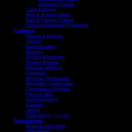
Vaderdag Pakket
Cadeauboxen
Wijn & Borrel Pakket
Wijn & Cadeau Pakket
Gepersonaliseerde Pakketten
Cadeaus
Glazen & Mokken
Tassen
Borrelplanken
Kaarsen
Houten Wijnlabels
Houten Wijnrek
Wijnglas Markers
Pollepels
Wijnglas Fleshanger
Wijnviltje / Onderzetter
Champagne Beertjes
Flessen Wijn
Sleutelhangers
Kaarten
Overig
Cadeautjes < 5 euro
Gelegenheid
Bedankt / Afscheid
Verjaardag