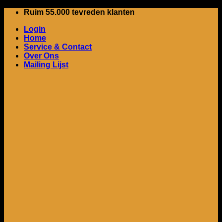
Ga
Ruim 55.000 tevreden klanten
naar
Login
inhoud
Home
Service & Contact
Over Ons
Mailing Lijst