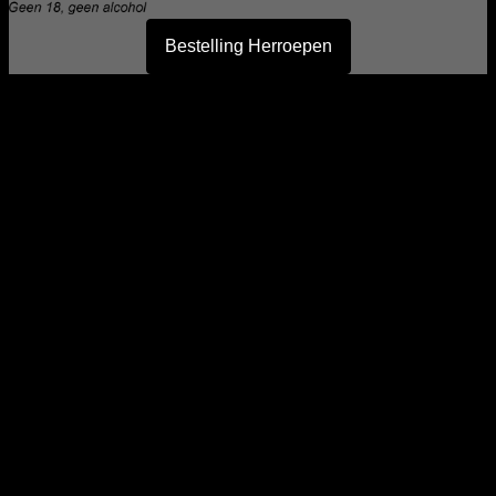
Bestelling Herroepen
I
B