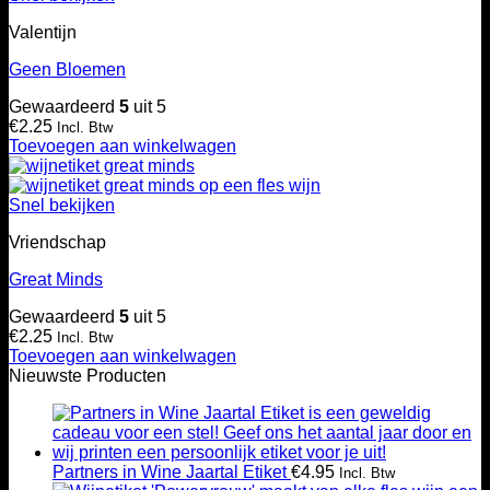
Valentijn
Geen Bloemen
Gewaardeerd
5
uit 5
€
2.25
Incl. Btw
Toevoegen aan winkelwagen
Snel bekijken
Vriendschap
Great Minds
Gewaardeerd
5
uit 5
€
2.25
Incl. Btw
Toevoegen aan winkelwagen
Nieuwste Producten
Partners in Wine Jaartal Etiket
€
4.95
Incl. Btw