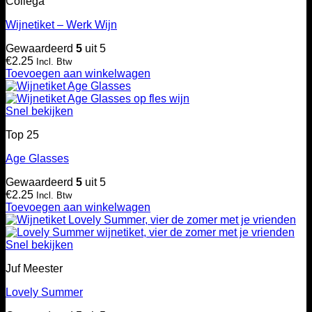
Collega
Wijnetiket – Werk Wijn
Gewaardeerd
5
uit 5
€
2.25
Incl. Btw
Toevoegen aan winkelwagen
Snel bekijken
Top 25
Age Glasses
Gewaardeerd
5
uit 5
€
2.25
Incl. Btw
Toevoegen aan winkelwagen
Snel bekijken
Juf Meester
Lovely Summer