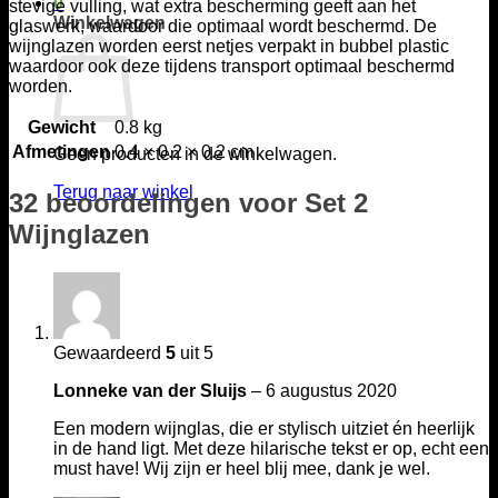
0
stevige vulling, wat extra bescherming geeft aan het
Winkelwagen
glaswerk, waardoor die optimaal wordt beschermd. De
wijnglazen worden eerst netjes verpakt in bubbel plastic
waardoor ook deze tijdens transport optimaal beschermd
worden.
Gewicht
0.8 kg
Afmetingen
0.4 × 0.2 × 0.2 cm
Geen producten in de winkelwagen.
Terug naar winkel
32 beoordelingen voor
Set 2
Wijnglazen
Gewaardeerd
5
uit 5
Lonneke van der Sluijs
–
6 augustus 2020
Een modern wijnglas, die er stylisch uitziet én heerlijk
in de hand ligt. Met deze hilarische tekst er op, echt een
must have! Wij zijn er heel blij mee, dank je wel.