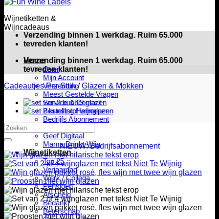
Wijnetiketten &
Wijncadeaus
Verzending binnen 1 werkdag. Ruim 65.000
tevreden klanten!
Home
Verzending binnen 1 werkdag. Ruim 65.000
tevreden klanten!
Over
Mijn Account
Cadeautjes Per Stuk
Verzending
/
Glazen & Mokken
Meest Gestelde Vragen
Service & Contact
Bestelling Herroepen
Bedrijfs Abonnement
Zoeken
Retail – B2B
naar:
Geef Digitaal
Mama Drinkt Wijn
NIEUW: Bedrijfsabonnement
Wijnetiketten
Top 25
Verjaardag
Werk / Collega
Pensioen
Afscheid
Bedankt
Beterschap