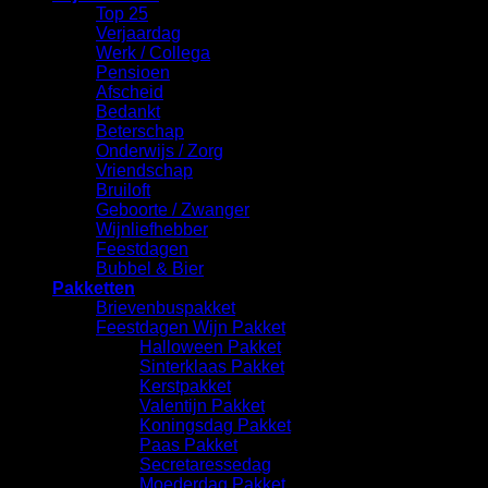
Top 25
Verjaardag
Werk / Collega
Pensioen
Afscheid
Bedankt
Beterschap
Onderwijs / Zorg
Vriendschap
Bruiloft
Geboorte / Zwanger
Wijnliefhebber
Feestdagen
Bubbel & Bier
Pakketten
Brievenbuspakket
Feestdagen Wijn Pakket
Halloween Pakket
Sinterklaas Pakket
Kerstpakket
Valentijn Pakket
Koningsdag Pakket
Paas Pakket
Secretaressedag
Moederdag Pakket