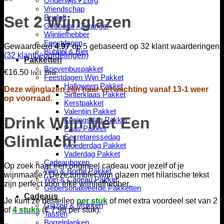
Onderwijs / Zorg
Vriendschap
Set 2 Wijnglazen
Bruiloft
Geboorte / Zwanger
Wijnliefhebber
Feestdagen
Gewaardeerd
4.97
op 5 gebaseerd op
32
klant waarderingen
Bubbel & Bier
(
32
klantbeoordelingen)
Pakketten
Brievenbuspakket
€
16.50
Incl. Btw
Feestdagen Wijn Pakket
Halloween Pakket
Deze wijnglazen zijn naar verwachting vanaf 13-1 weer
Sinterklaas Pakket
op voorraad.
Kerstpakket
Valentijn Pakket
Drink Wijn Met Een
Koningsdag Pakket
Paas Pakket
Glimlach!
Secretaressedag
Moederdag Pakket
Vaderdag Pakket
Cadeauboxen
Op zoek naar een origineel cadeau voor jezelf of je
Wijn & Borrel Pakket
wijnmaatje? Deze tumbler wijn glazen met hilarische tekst
Wijn & Cadeau Pakket
zijn perfect voor elke wijnliefhebber.
Gepersonaliseerde Pakketten
Cadeaus
Je kunt ze bestellen
per stuk
of met extra voordeel
set van 2
Glazen & Mokken
of
4 stuks
(€ 7,98 per stuk).
Tassen
Borrelplanken