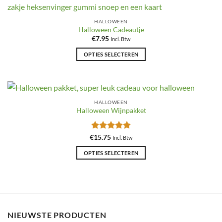
meerdere
variaties.
HALLOWEEN
Deze
Halloween Cadeautje
optie
€
7.95
Incl. Btw
kan
OPTIES SELECTEREN
gekozen
Dit
worden
product
op
heeft
de
meerdere
productpagina
HALLOWEEN
variaties.
Halloween Wijnpakket
Deze
optie
Gewaardeerd
€
15.75
Incl. Btw
kan
5
uit 5
gekozen
OPTIES SELECTEREN
worden
Dit
op
product
de
heeft
productpagina
meerdere
variaties.
NIEUWSTE PRODUCTEN
Deze