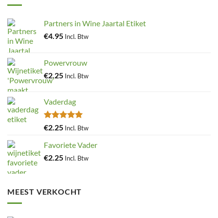
optie
kan
Partners in Wine Jaartal Etiket
gekozen
worden
€
4.95
Incl. Btw
op
de
Powervrouw
productpagina
€
2.25
Incl. Btw
Vaderdag
Gewaardeerd
€
2.25
Incl. Btw
5.00
uit 5
Favoriete Vader
€
2.25
Incl. Btw
MEEST VERKOCHT