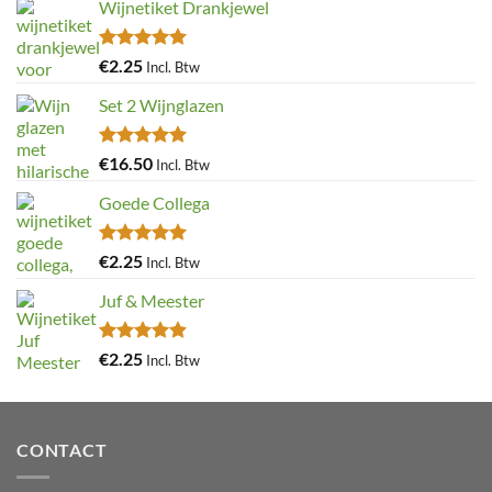
Wijnetiket Drankjewel
Gewaardeerd
€
2.25
Incl. Btw
5.00
uit 5
Set 2 Wijnglazen
Gewaardeerd
€
16.50
Incl. Btw
4.97
uit 5
Goede Collega
Gewaardeerd
€
2.25
Incl. Btw
4.92
uit 5
Juf & Meester
Gewaardeerd
€
2.25
Incl. Btw
4.88
uit 5
CONTACT