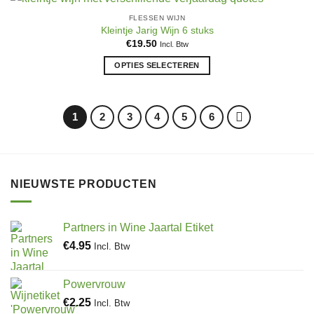
meerdere
productpagina
FLESSEN WIJN
variaties.
Kleintje Jarig Wijn 6 stuks
Deze
€
19.50
Incl. Btw
optie
OPTIES SELECTEREN
kan
Dit
gekozen
product
worden
heeft
op
1
2
3
4
5
6
meerdere
de
variaties.
productpagina
Deze
optie
NIEUWSTE PRODUCTEN
kan
gekozen
worden
Partners in Wine Jaartal Etiket
op
de
€
4.95
Incl. Btw
productpagina
Powervrouw
€
2.25
Incl. Btw