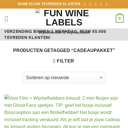
Ga
RUIM 55.000 TEVREDEN KLANTEN
naar
inhoud
0
VERZENDING BINNEN 1 WERKDAG. RUIM 65.000
Wijnetiketten & Wijncadeaus
TEVREDEN KLANTEN!
PRODUCTEN GETAGGED “CADEAUPAKKET”
FILTER