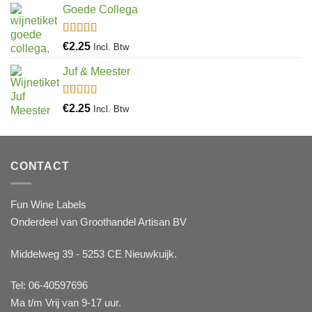
Goede Collega
Gewaardeerd
€
2.25
Incl. Btw
4.92
uit 5
Juf & Meester
Gewaardeerd
€
2.25
Incl. Btw
4.88
uit 5
CONTACT
Fun Wine Labels
Onderdeel van Groothandel Artisan BV
Middelweg 39 - 5253 CE Nieuwkuijk.
Tel: 06-40597696
Ma t/m Vrij van 9-17 uur.