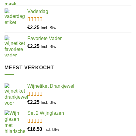
Vaderdag
Gewaardeerd
€
2.25
Incl. Btw
5.00
uit 5
Favoriete Vader
€
2.25
Incl. Btw
MEEST VERKOCHT
Wijnetiket Drankjewel
Gewaardeerd
€
2.25
Incl. Btw
5.00
uit 5
Set 2 Wijnglazen
Gewaardeerd
€
16.50
Incl. Btw
4.97
uit 5