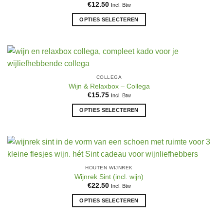
optie
€
12.50
Incl. Btw
kan
OPTIES SELECTEREN
gekozen
Dit
worden
product
op
heeft
de
meerdere
productpagina
variaties.
COLLEGA
Deze
Wijn & Relaxbox – Collega
optie
€
15.75
Incl. Btw
kan
OPTIES SELECTEREN
gekozen
Dit
worden
product
op
heeft
de
meerdere
productpagina
variaties.
HOUTEN WIJNREK
Deze
Wijnrek Sint (incl. wijn)
optie
€
22.50
Incl. Btw
kan
OPTIES SELECTEREN
gekozen
Dit
worden