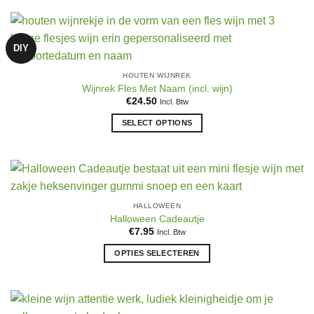
product
op
heeft
de
meerdere
productpagina
DIY
variaties.
Deze
HOUTEN WIJNREK
optie
Wijnrek Fles Met Naam (incl. wijn)
kan
€
24.50
Incl. Btw
gekozen
SELECT OPTIONS
worden
op
Dit
de
product
productpagina
heeft
meerdere
variaties.
HALLOWEEN
Deze
Halloween Cadeautje
optie
€
7.95
Incl. Btw
kan
OPTIES SELECTEREN
gekozen
Dit
worden
product
op
heeft
de
meerdere