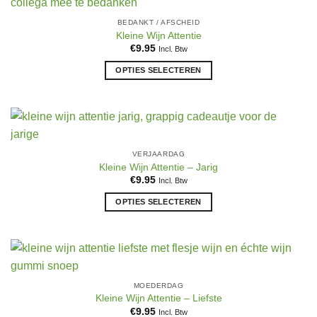
productpagina
variaties.
BEDANKT / AFSCHEID
Deze
Kleine Wijn Attentie
optie
€
9.95
Incl. Btw
kan
OPTIES SELECTEREN
gekozen
Dit
worden
product
op
heeft
de
meerdere
productpagina
variaties.
VERJAARDAG
Deze
Kleine Wijn Attentie – Jarig
optie
€
9.95
Incl. Btw
kan
OPTIES SELECTEREN
gekozen
Dit
worden
product
op
heeft
de
meerdere
productpagina
variaties.
MOEDERDAG
Deze
Kleine Wijn Attentie – Liefste
optie
€
9.95
Incl. Btw