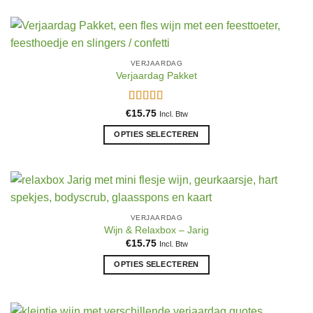
de
product
productpagina
heeft
meerdere
variaties.
VERJAARDAG
Deze
Verjaardag Pakket
optie
kan
Gewaardeerd
€
15.75
gekozen
Incl. Btw
5
uit 5
worden
OPTIES SELECTEREN
op
Dit
de
product
productpagina
heeft
meerdere
variaties.
VERJAARDAG
Deze
Wijn & Relaxbox – Jarig
optie
€
15.75
Incl. Btw
kan
OPTIES SELECTEREN
gekozen
Dit
worden
product
op
heeft
de