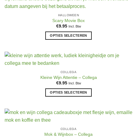
HALLOWEEN
Scary Movie Box
€
9.95
Incl. Btw
OPTIES SELECTEREN
Dit
product
heeft
meerdere
variaties.
COLLEGA
Deze
Kleine Wijn Attentie – Collega
optie
€
9.95
Incl. Btw
kan
OPTIES SELECTEREN
gekozen
Dit
worden
product
op
heeft
de
meerdere
productpagina
variaties.
COLLEGA
Deze
Mok & Wijnbox – Collega