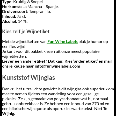
Type:
Kruidig & Soepel
Herkomst:
La Mancha – Spanje.
Druivensoort:
Tempranillo.
Inhoud:
75 cl.
Alcohol:
14 %.
Kies zelf je Wijnetiket
Met de wijnetiketten van
Fun Wine Labels
plak je humor op
een fles wijn!
Je kunt voor dit pakket kiezen uit onze meest populaire
wijnetiketten.
Liever een ander etiket? Dat kan! Kies ‘ander etiket’ en mail
ons je keuze naar
info@funwinelabels.com
Kunststof Wijnglas
Dankzij het ultra lichte gewicht is dit wijnglas ook superleuk om
mee te nemen tijdens een wandeling voor een gezellige
picknick. Ze zijn gemaakt van polycarbonaat wat bij normaal
gebruik onbreekbaar is. Ze hebben een inhoud van 270 ml en
een hilarische wijn quote als opdruk in zwarte tekst:
Niet Te
Wijnig.