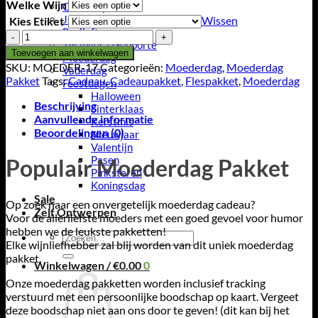
Welke Wijn
Oma / Opa
Juf Meester
Wissen
Kies Etiket
Bruiloft
Populair
Zwanger / Geboorte
Moederdag
Toevoegen aan winkelwagen
Moederdag
Pakket
SKU:
MOEDER-17
Categorieën:
Moederdag
,
Moederdag
Vaderdag
aantal
Pakket
Tags:
Cadeau
,
Cadeaupakket
,
Flespakket
,
Moederdag
Feestdagen
Halloween
Beschrijving
Sinterklaas
Aanvullende informatie
Kerstmis
Beoordelingen (0)
Nieuwjaar
Valentijn
Pasen
Populair Moederdag Pakket
Pinksteren
Koningsdag
Sale
Op zoek naar een onvergetelijk moederdag cadeau?
Zelf Ontwerpen
Voor de allerliefste moeders met een goed gevoel voor humor
hebben we de leukste pakketten!
Zoeken
Elke wijnliefhebber zal blij worden van dit uniek moederdag
naar:
pakket.
Winkelwagen /
€
0.00
0
Onze moederdag pakketten worden inclusief tracking
verstuurd met een persoonlijke boodschap op kaart. Vergeet
deze boodschap niet aan ons door te geven! (dit kan bij het