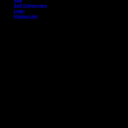
Zelf Ontwerpen
Login
Mailing Lijst
Ruim 55.000 tevreden klanten
I
B