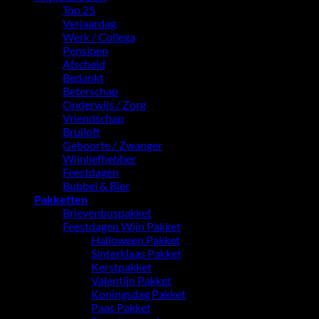
Top 25
Verjaardag
Werk / Collega
Pensioen
Afscheid
Bedankt
Beterschap
Onderwijs / Zorg
Vriendschap
Bruiloft
Geboorte / Zwanger
Wijnliefhebber
Feestdagen
Bubbel & Bier
Pakketten
Brievenbuspakket
Feestdagen Wijn Pakket
Halloween Pakket
Sinterklaas Pakket
Kerstpakket
Valentijn Pakket
Koningsdag Pakket
Paas Pakket