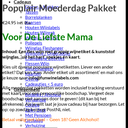
Cadeaus
Populair Moederdag Pakket
Glazen & Mokken
Tassen
Borrelplanken
€
24.95
Kaarsen
Incl. Btw
Houten Wijnlabels
Houten Wijnrek
Voor De Liefste Mama
Wijnglas Markers
Pollepels
Wijnglas Fleshanger
Inhoud: Een fles wijn met grappig wijnetiket & kunststof
Wijnviltje / Onderzetter
wijnglas, ‘uit het hart’ spekjes én kaart.
Champagne Beertjes
Flessen Wijn
Kies uit diverse populaire wijnetiketten. Liever een ander
Sleutelhangers
etiket? Dat kan. Kies ‘Ander etiket uit assortiment’ en mail ons
Kaarten
je keuze naar
info@funwinelabels.com
Overig
Cadeautjes < 5 euro
Alle moederdag pakketten worden inclusief tracking verstuurd
Gelegenheid
met kaart voor een persoonlijke boodschap. Vergeet deze
Bedankt / Afscheid
boodschap niet aan ons door te geven! (dit kan bij het
Verjaardag
afrekenen). Als je wilt laat je jouw cadeau bij haar bezorgen. Let
Collega
op: op zondag bezorgt PostNL niet.
Ziek / Zorg
Met Pensioen
Betaal veilig met Ideal – Geen 18? Geen Alchohol!
Geslaagd
Verhuizing