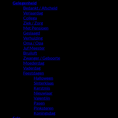
Gelegenheid
Bedankt / Afscheid
Verjaardag
Collega
Ziek / Zorg
Met Pensioen
Geslaagd
Verhuizing
Oma / Opa
Juf Meester
Bruiloft
Zwanger / Geboorte
Moederdag
Vaderdag
Feestdagen
Halloween
Sinterklaas
Kerstmis
Nieuwjaar
Valentijn
Pasen
Pinksteren
Koningsdag
Sale