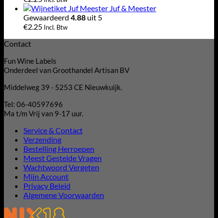
Juf & Meester
Gewaardeerd
4.88
uit 5
€
2.25
Incl. Btw
Contact
Fun Wine Labels
Onderdeel van Groothandel Artisan BV
Middelweg 39 - 5253 CE Nieuwkuijk.
Tel: 06-40597696
Ma t/m Vrij van 9-17 uur.
Service & Contact
Verzending
Bestelling Herroepen
Meest Gestelde Vragen
Wachtwoord Vergeten
Mijn Account
Privacy Beleid
Algemene Voorwaarden