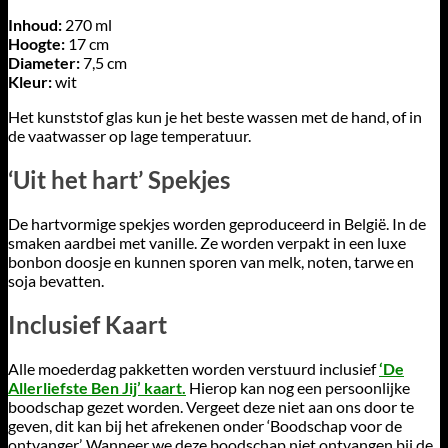
Inhoud:
270 ml
Hoogte:
17 cm
Diameter:
7,5 cm
Kleur:
wit
Het kunststof glas kun je het beste wassen met de hand, of in
de vaatwasser op lage temperatuur.
‘Uit het hart’ Spekjes
De hartvormige spekjes worden geproduceerd in België. In de
smaken aardbei met vanille. Ze worden verpakt in een luxe
bonbon doosje en kunnen sporen van melk, noten, tarwe en
soja bevatten.
Inclusief Kaart
Alle moederdag pakketten worden verstuurd inclusief
‘De
Allerliefste Ben Jij’ kaart.
Hierop kan nog een persoonlijke
boodschap gezet worden. Vergeet deze niet aan ons door te
geven, dit kan bij het afrekenen onder ‘Boodschap voor de
ontvanger’. Wanneer we deze boodschap niet ontvangen bij de