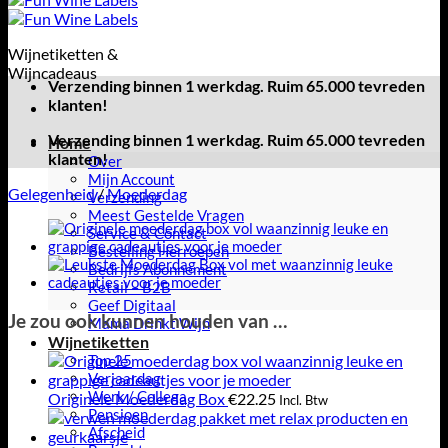
Wijnetiketten &
Wijncadeaus
Verzending binnen 1 werkdag. Ruim 65.000 tevreden
klanten!
Verzending binnen 1 werkdag. Ruim 65.000 tevreden
Home
klanten!
Over
Mijn Account
Gelegenheid
/
Moederdag
Verzending
Meest Gestelde Vragen
Service & Contact
Bestelling Herroepen
Bedrijfs Abonnement
Retail – B2B
Geef Digitaal
Je zou ook kunnen houden van …
Mama Drinkt Wijn
Wijnetiketten
Top 25
Verjaardag
Werk / Collega
Originele Moederdag Box
€
22.25
Incl. Btw
Pensioen
Afscheid