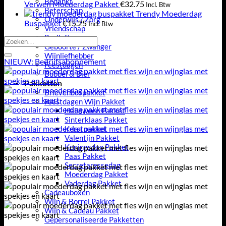
Bedankt
Verwen Moederdag Pakket
€
32.75
Incl. Btw
Beterschap
Trendy Moederdag
Onderwijs / Zorg
Buspakket
€
15.25
Incl. Btw
Vriendschap
Bruiloft
Zoeken
Geboorte / Zwanger
naar:
Wijnliefhebber
NIEUW: Bedrijfsabonnement
Feestdagen
Bubbel & Bier
Pakketten
Brievenbuspakket
Feestdagen Wijn Pakket
Halloween Pakket
Sinterklaas Pakket
Kerstpakket
Valentijn Pakket
Koningsdag Pakket
Paas Pakket
Secretaressedag
Moederdag Pakket
Vaderdag Pakket
Cadeauboxen
Wijn & Borrel Pakket
Wijn & Cadeau Pakket
Gepersonaliseerde Pakketten