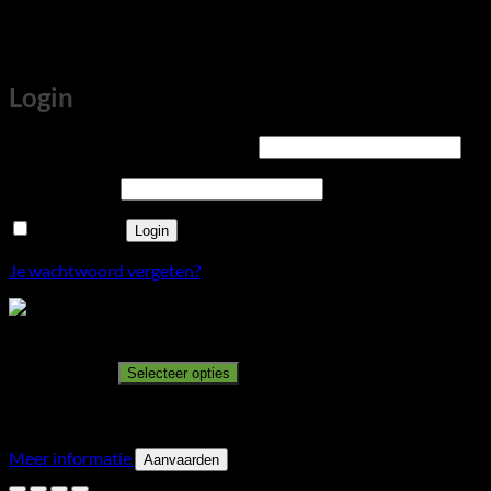
Login
Vereist
Gebruikersnaam of e-mailadres
*
Vereist
Wachtwoord
*
Onthouden
Login
Je wachtwoord vergeten?
Populair Moederdag Pakket
€
24.95
Incl. Btw
Selecteer opties
Deze site maakt gebruik van cookies om je een betere
surfervaring te bieden. Door deze website te bekijken en te
gebruiken ga je akkoord met het gebruik van cookies.
Meer informatie
Aanvaarden