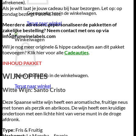
afrekenen).
Als je wilt laat je jouw cadeau bij haar bezorgen. Let op: op
Geen producten in de winkelwagen.
zondag bezorgt PostNL niet.
Terug naar winkel
Meerdere adressen, gepersonaliseerde pakketten of
zakelijke bestelling? Neem contact met ons op via
0
info@funwinelabels.com
Winkelwagen
Wil je nog meer originele & hippe cadeautjes aan dit pakket
toevoegen? Klik hier voor alle
Cadeautjes
.
INHOUD PAKKET
WIJN OPTIES
Geen producten in de winkelwagen.
Terug naar winkel
Witte Wijn: Santo Cristo
Deze Spaanse witte wijn heeft een aromatische, fruitige neus
met tonen als perzik en abrikoos. De wijn heeft een kruidige
ondertoon met een lichte hint van verse munt in de droge
afdronk.
Type:
Fris & Fruitig
Herkomst:
La Mancha – Spanje