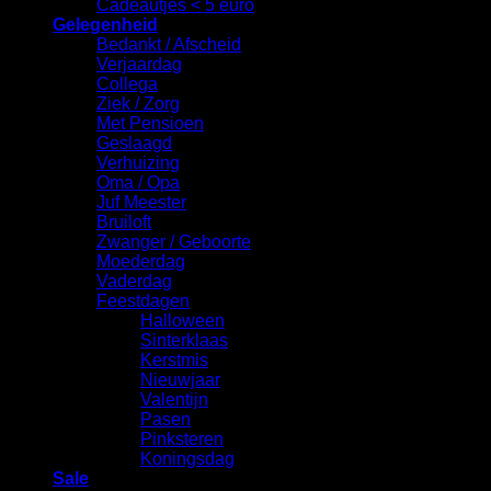
Cadeautjes < 5 euro
Gelegenheid
Bedankt / Afscheid
Verjaardag
Collega
Ziek / Zorg
Met Pensioen
Geslaagd
Verhuizing
Oma / Opa
Juf Meester
Bruiloft
Zwanger / Geboorte
Moederdag
Vaderdag
Feestdagen
Halloween
Sinterklaas
Kerstmis
Nieuwjaar
Valentijn
Pasen
Pinksteren
Koningsdag
Sale