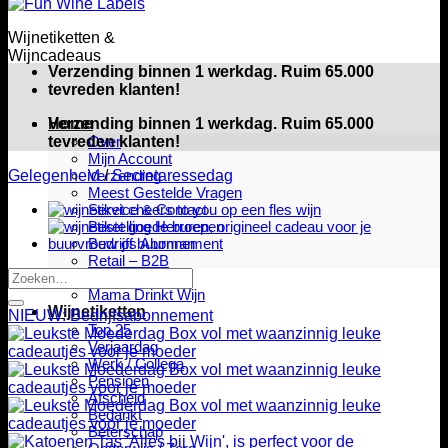
Wijnetiketten &
Wijncadeaus
Verzending binnen 1 werkdag. Ruim 65.000
tevreden klanten!
Home
Verzending binnen 1 werkdag. Ruim 65.000
tevreden klanten!
Over
Mijn Account
Gelegenheid
Verzending
/
Secretaressedag
Meest Gestelde Vragen
Service & Contact
Bestelling Herroepen
Bedrijfs Abonnement
Retail – B2B
Zoeken
Geef Digitaal
naar:
Mama Drinkt Wijn
Wijnetiketten
NIEUW: Bedrijfsabonnement
Top 25
Verjaardag
Werk / Collega
Pensioen
Afscheid
Bedankt
Beterschap