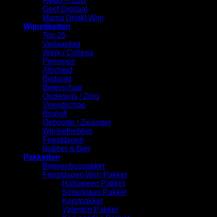
Retail – B2B
Geef Digitaal
Mama Drinkt Wijn
Wijnetiketten
Top 25
Verjaardag
Werk / Collega
Pensioen
Afscheid
Bedankt
Beterschap
Onderwijs / Zorg
Vriendschap
Bruiloft
Geboorte / Zwanger
Wijnliefhebber
Feestdagen
Bubbel & Bier
Pakketten
Brievenbuspakket
Feestdagen Wijn Pakket
Halloween Pakket
Sinterklaas Pakket
Kerstpakket
Valentijn Pakket