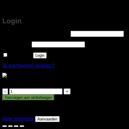
Login
Vereist
Gebruikersnaam of e-mailadres
*
Vereist
Wachtwoord
*
Onthouden
Login
Je wachtwoord vergeten?
All-In Cadeaubox Voor Haar
All-
In
Toevoegen aan winkelwagen
Cadeaubox
Deze site maakt gebruik van cookies om je een betere
Voor
surfervaring te bieden. Door deze website te bekijken en te
Haar
gebruiken ga je akkoord met het gebruik van cookies.
aantal
Meer informatie
Aanvaarden