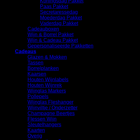
Koningsdag Pakket
Paas Pakket
Secretaressedag
Moederdag Pakket
Vaderdag Pakket
Cadeauboxen
Wijn & Borrel Pakket
Wijn & Cadeau Pakket
Gepersonaliseerde Pakketten
Cadeaus
Glazen & Mokken
Tassen
Borrelplanken
Kaarsen
Houten Wijnlabels
Houten Wijnrek
Wijnglas Markers
Pollepels
Wijnglas Fleshanger
Wijnviltje / Onderzetter
Champagne Beertjes
Flessen Wijn
Sleutelhangers
Kaarten
Overig