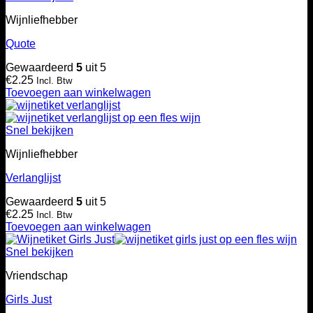
Wijnliefhebber
Quote
Gewaardeerd
5
uit 5
€
2.25
Incl. Btw
Toevoegen aan winkelwagen
Snel bekijken
Wijnliefhebber
Verlanglijst
Gewaardeerd
5
uit 5
€
2.25
Incl. Btw
Toevoegen aan winkelwagen
Snel bekijken
Vriendschap
Girls Just