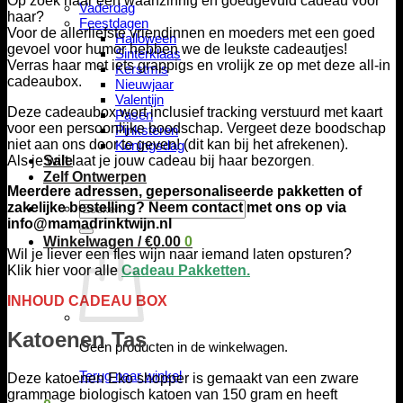
Op zoek naar een waanzinnig en goedgevuld cadeau voor
Vaderdag
haar?
Feestdagen
Voor de allerliefste vriendinnen en moeders met een goed
Halloween
gevoel voor humor hebben we de leukste cadeautjes!
Sinterklaas
Verras haar met iets grappigs en vrolijk ze op met deze all-in
Kerstmis
cadeaubox.
Nieuwjaar
Valentijn
Deze cadeaubox wort inclusief tracking verstuurd met kaart
Pasen
voor een persoonlijke boodschap. Vergeet deze boodschap
Pinksteren
niet aan ons door te geven! (dit kan bij het afrekenen).
Koningsdag
Als je wilt laat je jouw cadeau bij haar bezorgen
Sale
.
Zelf Ontwerpen
Meerdere adressen, gepersonaliseerde pakketten of
Zoeken
zakelijke bestelling? Neem contact met ons op via
naar:
info@mamadrinktwijn.nl
Winkelwagen /
€
0.00
0
Wil je liever een fles wijn naar iemand laten opsturen?
Klik hier voor alle
Cadeau Pakketten.
INHOUD CADEAU BOX
Katoenen Tas
Geen producten in de winkelwagen.
Terug naar winkel
Deze katoenen Eko shopper is gemaakt van een zware
grammage biologisch katoen van 150 gram en heeft