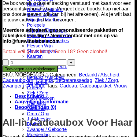
De box wordt inclusief tracking verstuurd met kaart voor een
Kaarsen
persoonlijke boodschap. Vergeet deze boodschap niet aan
Houten Wijnlabels
ons door te geven! (dit kan bij het afrekenen). Als je wilt laat
Houten Wijnrek
je jouw cadeau bij haar bezorgen.
Wijnglas Markers
Pollepels
Meerdere adressen, gepersonaliseerde pakketten of
Wijnglas Fleshanger
Wijnviltje / Onderzetter
zakelijke bestelling? Neem contact met ons op via
Champagne Beertjes
info@funwinelabels.com
Flessen Wijn
Sleutelhangers
Betaal veilig met Ideal / Geen 18? Geen alcohol!
Kaarten
Overig
All-
Cadeautjes < 5 euro
In
Toevoegen aan winkelwagen
Gelegenheid
Cadeaubox
SKU:
MOEDER-05-1
Categorieën:
Bedankt / Afscheid
,
Bedankt / Afscheid
Voor
Cadeauboxen
,
Collega
,
Secretaressedag
,
Ziek / Zorg
,
Verjaardag
Haar
Zwanger / Geboorte
Tags:
Cadeau
,
Cadeaupakket
,
Vrouw
Collega
aantal
Ziek / Zorg
Beschrijving
Met Pensioen
Aanvullende informatie
Geslaagd
Beoordelingen (0)
Verhuizing
Oma / Opa
Juf Meester
All-In Cadeaubox Voor Haar
Bruiloft
Zwanger / Geboorte
Moederdag