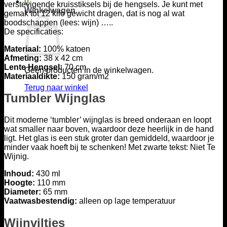
0
verstevigende kruisstiksels bij de hengsels. Je kunt met
Winkelwagen
gemak tot 12 kilo gewicht dragen, dat is nog al wat
boodschappen (lees: wijn) …..
De specificaties:
Materiaal:
100% katoen
Afmeting:
38 x 42 cm
Lente Hengsel:
70 cm
Geen producten in de winkelwagen.
Materiaaldikte:
150 gram/m2
Terug naar winkel
Tumbler Wijnglas
Dit moderne ‘tumbler’ wijnglas is breed onderaan en loopt
wat smaller naar boven, waardoor deze heerlijk in de hand
ligt. Het glas is een stuk groter dan gemiddeld, waardoor je
minder vaak hoeft bij te schenken! Met zwarte tekst: Niet Te
Wijnig.
Inhoud:
430 ml
Hoogte:
110 mm
Diameter:
65 mm
Vaatwasbestendig:
alleen op lage temperatuur
Wijnviltjes