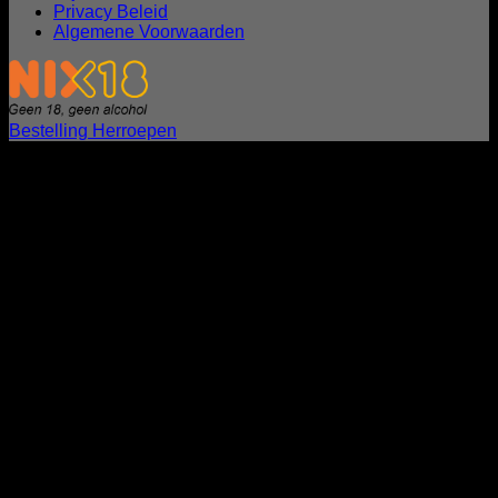
Privacy Beleid
Algemene Voorwaarden
Bestelling Herroepen
I
B