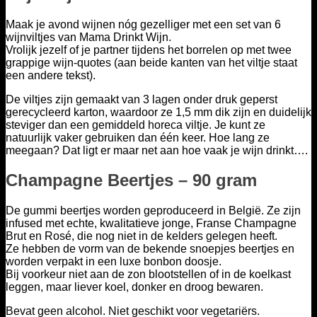
Maak je avond wijnen nóg gezelliger met een set van 6
wijnviltjes van Mama Drinkt Wijn.
Vrolijk jezelf of je partner tijdens het borrelen op met twee
grappige wijn-quotes (aan beide kanten van het viltje staat
een andere tekst).
De viltjes zijn gemaakt van 3 lagen onder druk geperst
gerecycleerd karton, waardoor ze 1,5 mm dik zijn en duidelijk
steviger dan een gemiddeld horeca viltje. Je kunt ze
natuurlijk vaker gebruiken dan één keer. Hoe lang ze
meegaan? Dat ligt er maar net aan hoe vaak je wijn drinkt….
Champagne Beertjes – 90 gram
De gummi beertjes worden geproduceerd in België. Ze zijn
infused met echte, kwalitatieve jonge, Franse Champagne
Brut en Rosé, die nog niet in de kelders gelegen heeft.
Ze hebben de vorm van de bekende snoepjes beertjes en
worden verpakt in een luxe bonbon doosje.
Bij voorkeur niet aan de zon blootstellen of in de koelkast
leggen, maar liever koel, donker en droog bewaren.
Bevat geen alcohol. Niet geschikt voor vegetariërs.