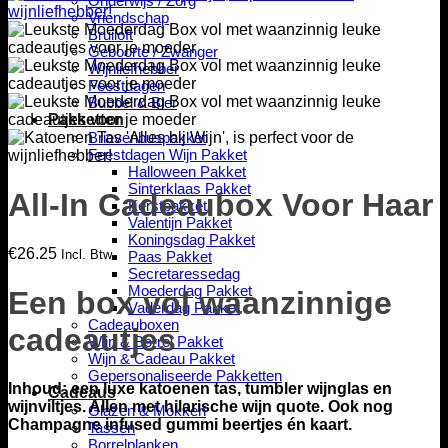
Onderwijs / Zorg
Vriendschap
Bruiloft
Geboorte / Zwanger
Wijnliefhebber
Feestdagen
Bubbel & Bier
Pakketten
Brievenbuspakket
Feestdagen Wijn Pakket
Halloween Pakket
Sinterklaas Pakket
All-In Cadeaubox Voor Haar
Kerstpakket
Valentijn Pakket
Koningsdag Pakket
€
26.25
Incl. Btw
Paas Pakket
Secretaressedag
Moederdag Pakket
Een box vol waanzinnige
Vaderdag Pakket
Cadeauboxen
cadeautjes
Wijn & Borrel Pakket
Wijn & Cadeau Pakket
Gepersonaliseerde Pakketten
Inhoud:
een luxe katoenen tas, tumbler wijnglas en
Cadeaus
wijnviltjes. Allen met hilarische wijn quote. Ook nog
Glazen & Mokken
Champagne infused gummi beertjes én kaart.
Tassen
Borrelplanken