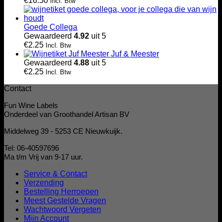
€
16.50
Incl. Btw
Goede Collega
Gewaardeerd
4.92
uit 5
€
2.25
Incl. Btw
Juf & Meester
Gewaardeerd
4.88
uit 5
€
2.25
Incl. Btw
Contact
Fun Wine Labels
Onderdeel van Groothandel Artisan BV
Middelweg 39 - 5253 CE Nieuwkuijk.
Tel: 06-40597696
Ma t/m Vrij van 9-17 uur.
Service & Contact
Verzending
Bestelling Herroepen
Meest Gestelde Vragen
Wachtwoord Vergeten
Mijn Account