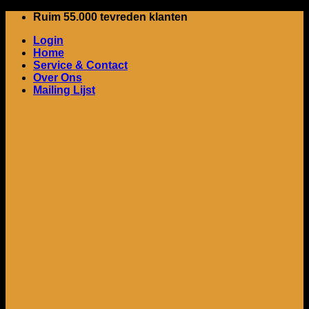
Ga
Ruim 55.000 tevreden klanten
naar
Login
inhoud
Home
Service & Contact
Over Ons
Mailing Lijst