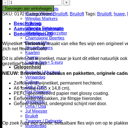
Verloofd
Kaarsen
aantal
Toevoegen aan winkelwagen
Houten Wijnlabels
Houten Wijnrek
SKU:
0172
Categorieën:
Bruiloft
,
Bruiloft
Tags:
Bruiloft
,
huwe
,
Wijnglas Markers
Pollepels
Beschrijving
Wijnglas Fleshanger
Aanvullende informatie
Wijnviltje / Onderzetter
Beoordelingen (0)
Champagne Beertjes
Flessen Wijn
Wijnetiket
‘Verloving’
maakt van elke fles wijn een origineel 
Sleutelhangers
zich net heeft verloofd
Kaarten
Overig
Dit is alleen het wijnetiket, maar je kunt dit etiket natuurlijk oo
Cadeautjes < 5 euro
gezellige borrel thuis?
Gelegenheid
Bedankt / Afscheid
NIEUW: Brievenbus cadeaus en pakketten, originele cadea
Verjaardag
Collega
Zelfklevend wijnetiket, permanent hechtend.
Ziek / Zorg
A6 formaat (10,5 x 14,8 cm).
Met Pensioen
PEFC-gecertificeerd papier met glossy coating.
Geslaagd
Eenvoudig opplakken, zie filmpje hieronder.
Verhuizing
Geheel dekkend, ondergrond schijnt niet door.
Oma / Opa
Juf Meester
Bruiloft
Zwanger / Geboorte
Op zoek naar een goede, betaalbare fles wijn om op te plakk
Moederdag