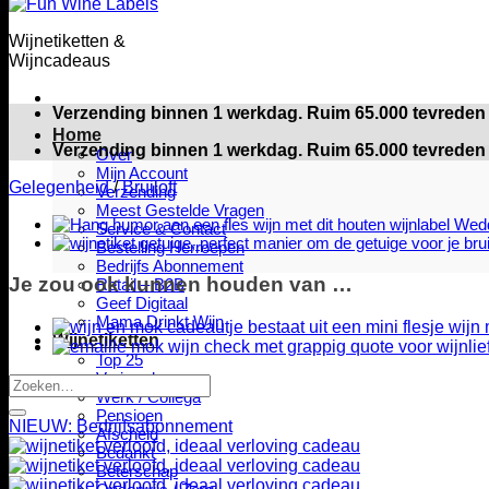
Wijnetiketten &
Wijncadeaus
Verzending binnen 1 werkdag. Ruim 65.000 tevreden 
Home
Verzending binnen 1 werkdag. Ruim 65.000 tevreden 
Over
Mijn Account
Gelegenheid
/
Bruiloft
Verzending
Meest Gestelde Vragen
Service & Contact
Bestelling Herroepen
Bedrijfs Abonnement
Je zou ook kunnen houden van …
Retail – B2B
Geef Digitaal
Mama Drinkt Wijn
Wijnetiketten
Top 25
Verjaardag
Zoeken
Werk / Collega
naar:
Pensioen
NIEUW: Bedrijfsabonnement
Afscheid
Bedankt
Beterschap