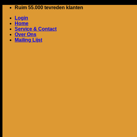
Ga
Ruim 55.000 tevreden klanten
naar
Login
inhoud
Home
Service & Contact
Over Ons
Mailing Lijst