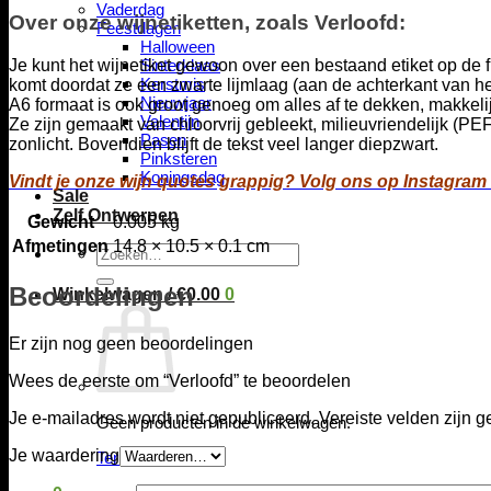
Vaderdag
Over onze wijnetiketten, zoals Verloofd:
Feestdagen
Halloween
Je kunt het wijnetiket gewoon over een bestaand etiket op de f
Sinterklaas
Kerstmis
komt doordat ze een zwarte lijmlaag (aan de achterkant van he
Nieuwjaar
A6 formaat is ook groot genoeg om alles af te dekken, makkeli
Valentijn
Ze zijn gemaakt van chloorvrij gebleekt, milieuvriendelijk (PE
Pasen
zonlicht. Bovendien blijft de tekst veel langer diepzwart.
Pinksteren
Koningsdag
Vindt je onze wijn quotes grappig? Volg ons op Instagram
Sale
Zelf Ontwerpen
Gewicht
0.005 kg
Afmetingen
14.8 × 10.5 × 0.1 cm
Zoeken
naar:
Beoordelingen
Winkelwagen /
€
0.00
0
Er zijn nog geen beoordelingen
Wees de eerste om “Verloofd” te beoordelen
Je e-mailadres wordt niet gepubliceerd.
Vereiste velden zijn
Geen producten in de winkelwagen.
Je waardering
Terug naar winkel