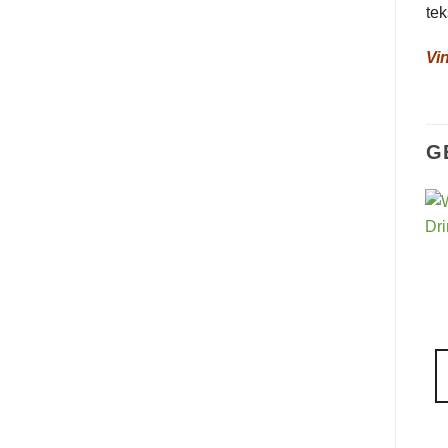
tek
Vi
G