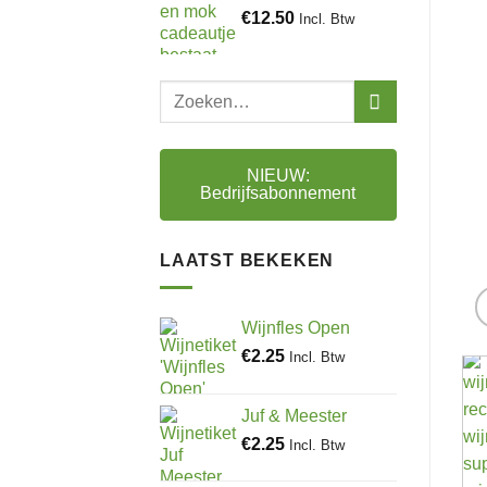
€
12.50
Incl. Btw
Zoeken
naar:
NIEUW:
Bedrijfsabonnement
LAATST BEKEKEN
Wijnfles Open
€
2.25
Incl. Btw
Juf & Meester
€
2.25
Incl. Btw