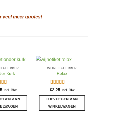
r veel meer quotes!
IEFHEBBER
WIJNLIEFHEBBER
er Kurk
Relax
aardeerd
Gewaardeerd
25
€
2.25
Incl. Btw
Incl. Btw
t 5
5
uit 5
OEGEN AAN
TOEVOEGEN AAN
KELWAGEN
WINKELWAGEN
JUF MEESTE