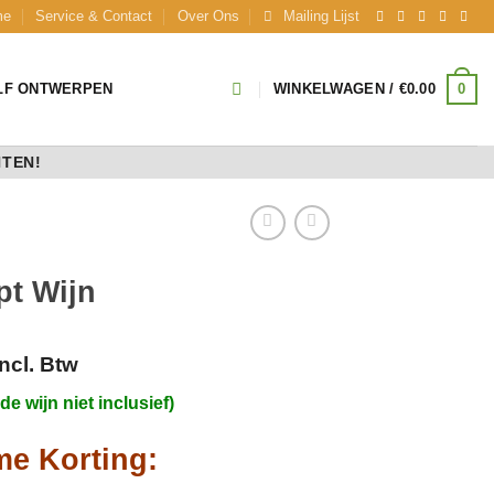
me
Service & Contact
Over Ons
Mailing Lijst
0
LF ONTWERPEN
WINKELWAGEN /
€
0.00
NTEN!
pt Wijn
Incl. Btw
de wijn niet inclusief)
me Korting: