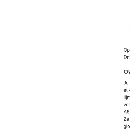
Op 
Dri
Ov
Je 
eti
lij
vo
A6 
Ze 
glo