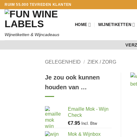
Ga
RUIM 55.000 TEVREDEN KLANTEN
naar
inhoud
HOME
WIJNETIKETTEN
Wijnetiketten & Wijncadeaus
VERZ
GELEGENHEID
/
ZIEK / ZORG
Je zou ook kunnen
houden van …
Emaille Mok - Wijn
Check
€
7.95
Incl. Btw
Mok & Wijnbox