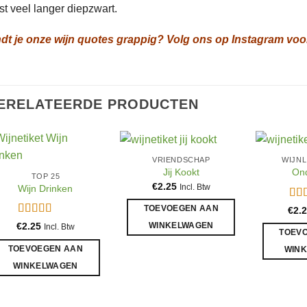
st veel langer diepzwart.
ndt je onze wijn quotes grappig? Volg ons op Instagram voo
ERELATEERDE PRODUCTEN
VRIENDSCHAP
WIJNL
Jij Kookt
Ond
TOP 25
€
2.25
Incl. Btw
Wijn Drinken
Gew
TOEVOEGEN AAN
€
2.
5
ui
Gewaardeerd
€
2.25
WINKELWAGEN
Incl. Btw
TOEV
5
uit 5
TOEVOEGEN AAN
WIN
WINKELWAGEN