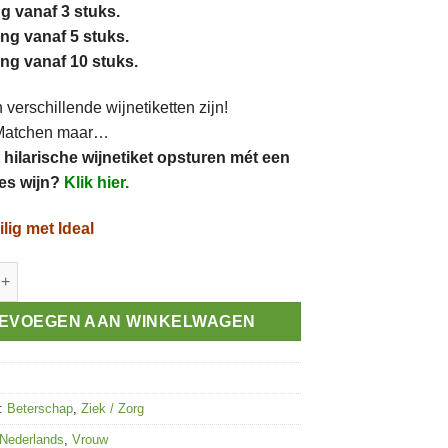
g vanaf 3 stuks.
ing vanaf 5 stuks.
ing vanaf 10 stuks.
verschillende wijnetiketten zijn!
Matchen maar…
t hilarische wijnetiket opsturen mét een
les wijn?
Klik hier.
ilig met Ideal
jn aantal
EVOEGEN AAN WINKELWAGEN
n:
Beterschap
,
Ziek / Zorg
Nederlands
,
Vrouw