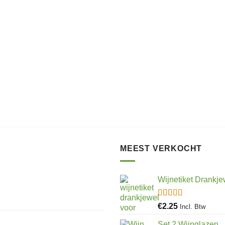
MEEST VERKOCHT
Wijnetiket Drankje
Gewaardeerd
€
2.25
Incl. Btw
5.00
uit 5
Set 2 Wijnglazen