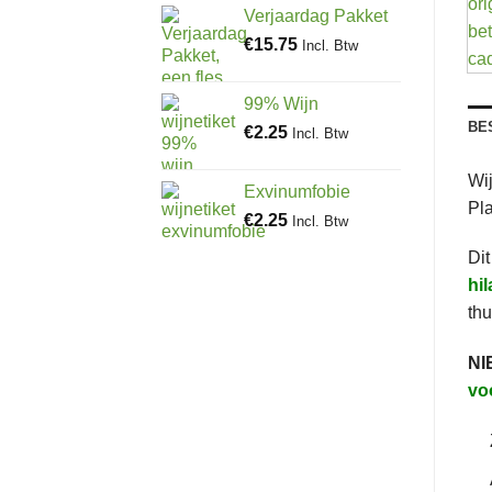
Verjaardag Pakket
€
15.75
Incl. Btw
99% Wijn
BE
€
2.25
Incl. Btw
Wij
Exvinumfobie
Pla
€
2.25
Incl. Btw
Dit
hil
thu
NI
vo