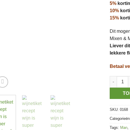
5%
kortin
10%
kort
15%
kort
Dit mogen 
Mixen & 
Liever di
lekkere f
Betaal ve
Recept Wi
TO
SKU:
0168
Categorieë
Tags:
Man
,