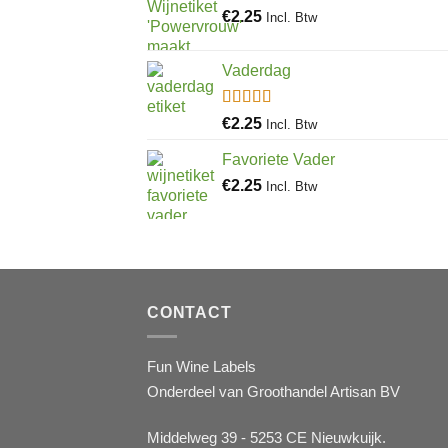
€
2.25
Incl. Btw
Vaderdag
Gewaardeerd
€
2.25
Incl. Btw
5.00
uit 5
Favoriete Vader
€
2.25
Incl. Btw
CONTACT
Fun Wine Labels
Onderdeel van Groothandel Artisan BV
Middelweg 39 - 5253 CE Nieuwkuijk.