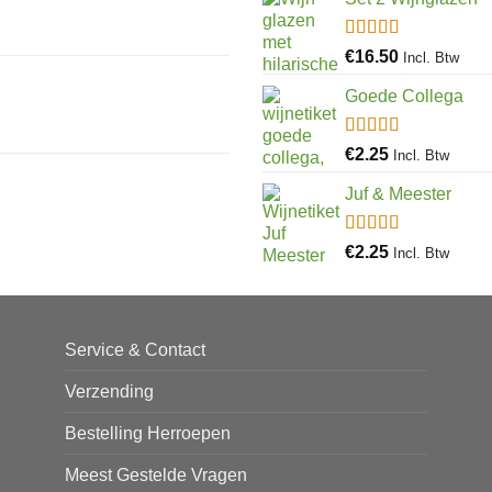
Gewaardeerd
€
16.50
Incl. Btw
4.97
uit 5
Goede Collega
Gewaardeerd
€
2.25
Incl. Btw
4.92
uit 5
Juf & Meester
Gewaardeerd
€
2.25
Incl. Btw
4.88
uit 5
Service & Contact
Verzending
Bestelling Herroepen
Meest Gestelde Vragen