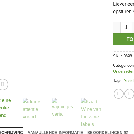
Liever ee
opsturen
Kleine Att
TO
SKU:
0898
Categorieë
Onderzetter
Tags:
Ansic
SCHRIJVING
AANVULLENDE INFORMATIE
BEOORDELINGEN (0)