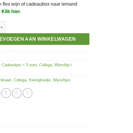
n fles wijn of cadeaubox naar iemand
?
Klik hier.
entie Vriend aantal
EVOEGEN AAN WINKELWAGEN
n:
Cadeautjes < 5 euro
,
Collega
,
Wijnviltje /
htkaart
,
Collega
,
Kleinigheidje
,
Wijnviltjes