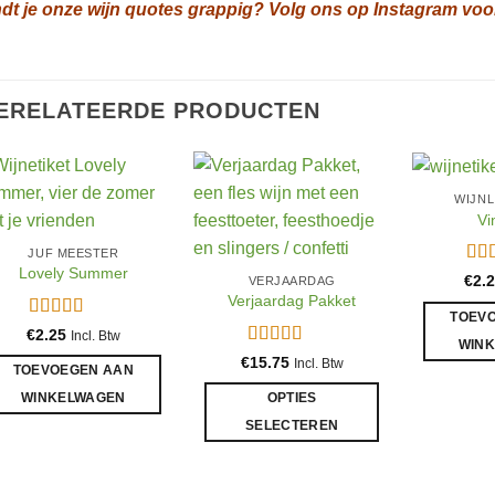
ndt je onze wijn quotes grappig? Volg ons op Instagram voo
ERELATEERDE PRODUCTEN
WIJNL
Vi
JUF MEESTER
Lovely Summer
Gew
€
2.
VERJAARDAG
5
ui
Verjaardag Pakket
TOEV
Gewaardeerd
€
2.25
Incl. Btw
WIN
5
uit 5
Gewaardeerd
€
15.75
Incl. Btw
TOEVOEGEN AAN
5
uit 5
WINKELWAGEN
OPTIES
SELECTEREN
Dit
product