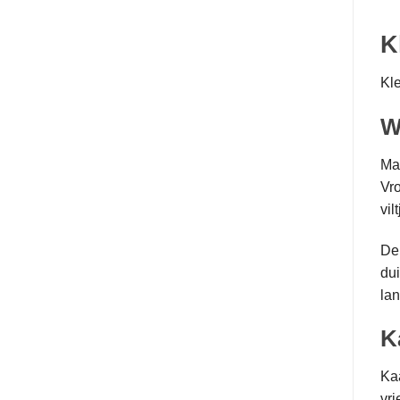
K
Kle
W
Maa
Vro
vil
De 
dui
lan
K
Ka
vri