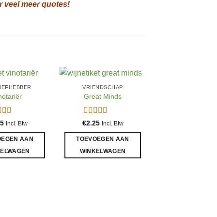
r veel meer quotes!
IEFHEBBER
VRIENDSCHAP
notariër
Great Minds
aardeerd
Gewaardeerd
25
€
2.25
Incl. Btw
Incl. Btw
t 5
5
uit 5
OEGEN AAN
TOEVOEGEN AAN
KELWAGEN
WINKELWAGEN
MET PENSIOE
To Do Lijst