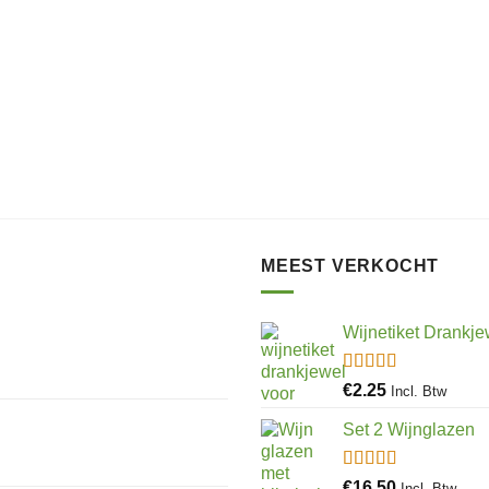
heeft
meerdere
variaties.
Deze
optie
kan
gekozen
worden
op
de
productpagina
MEEST VERKOCHT
Wijnetiket Drankje
Gewaardeerd
€
2.25
Incl. Btw
5.00
uit 5
Set 2 Wijnglazen
Gewaardeerd
€
16.50
Incl. Btw