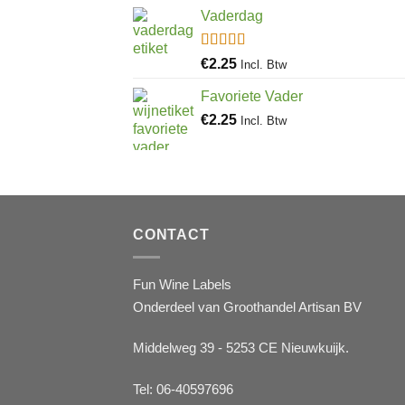
Vaderdag
Gewaardeerd
€
2.25
Incl. Btw
5.00
uit 5
Favoriete Vader
€
2.25
Incl. Btw
CONTACT
Fun Wine Labels
Onderdeel van Groothandel Artisan BV
Middelweg 39 - 5253 CE Nieuwkuijk.
Tel: 06-40597696