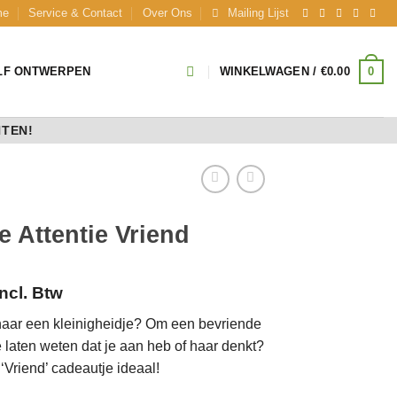
me
Service & Contact
Over Ons
Mailing Lijst
0
LF ONTWERPEN
WINKELWAGEN /
€
0.00
NTEN!
e Attentie Vriend
Incl. Btw
aar een kleinigheidje? Om een bevriende
e laten weten dat je aan heb of haar denkt?
 ‘Vriend’ cadeautje ideaal!