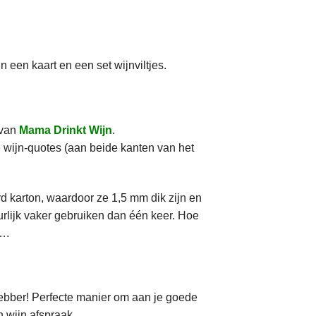
n een kaart en een set wijnviltjes.
 van
Mama Drinkt Wijn
.
ge wijn-quotes (aan beide kanten van het
rd karton, waardoor ze 1,5 mm dik zijn en
uurlijk vaker gebruiken dan één keer. Hoe
….
fhebber! Perfecte manier om aan je goede
n wijn afspraak
.