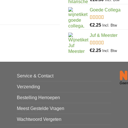
4.97
uit 5
Goede Collega
Gewaardeerd
€
2.25
Incl. Btw
4.92
uit 5
Juf & Meester
Gewaardeerd
€
2.25
Incl. Btw
4.88
uit 5
Service & Contact
Verzending
Bestelling Herroepen
Meest Gestelde Vragen
Wachtwoord Vergeten