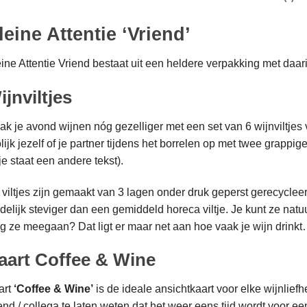
leine Attentie ‘Vriend’
ine Attentie Vriend bestaat uit een heldere verpakking met daari
ijnviltjes
k je avond wijnen nóg gezelliger met een set van 6 wijnviltjes
lijk jezelf of je partner tijdens het borrelen op met twee grappi
tje staat een andere tekst).
viltjes zijn gemaakt van 3 lagen onder druk geperst gerecyclee
delijk steviger dan een gemiddeld horeca viltje. Je kunt ze nat
g ze meegaan? Dat ligt er maar net aan hoe vaak je wijn drinkt
aart Coffee & Wine
art
‘Coffee & Wine’
is de ideale ansichtkaart voor elke wijnlie
end / collega te laten weten dat het weer eens tijd wordt voor ee