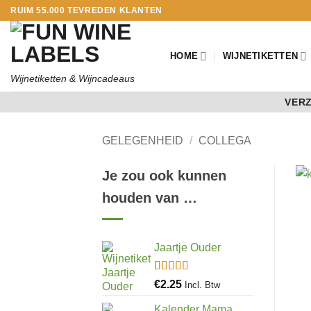
Ga
RUIM 55.000 TEVREDEN KLANTEN
naar
inhoud
HOME
WIJNETIKETTEN
Wijnetiketten & Wijncadeaus
VERZ
GELEGENHEID
/
COLLEGA
Je zou ook kunnen
houden van …
Jaartje Ouder
Gewaardeerd
29
€
2.25
Incl. Btw
4.97
op 5
gebaseerd
Kalender Mama