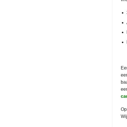
Een
een
baa
een
ca
Op 
Wij