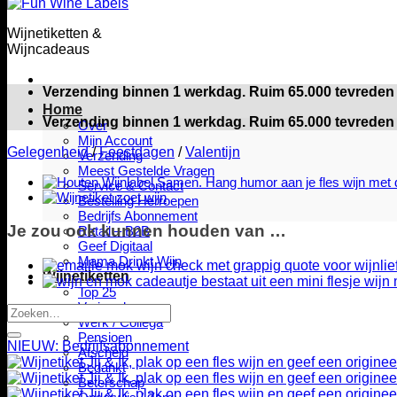
Wijnetiketten &
Wijncadeaus
Verzending binnen 1 werkdag. Ruim 65.000 tevreden 
Home
Verzending binnen 1 werkdag. Ruim 65.000 tevreden 
Over
Mijn Account
Gelegenheid
/
Feestdagen
/
Valentijn
Verzending
Meest Gestelde Vragen
Service & Contact
Bestelling Herroepen
Bedrijfs Abonnement
Je zou ook kunnen houden van …
Retail – B2B
Geef Digitaal
Mama Drinkt Wijn
Wijnetiketten
Top 25
Verjaardag
Zoeken
Werk / Collega
naar:
Pensioen
NIEUW: Bedrijfsabonnement
Afscheid
Bedankt
Beterschap