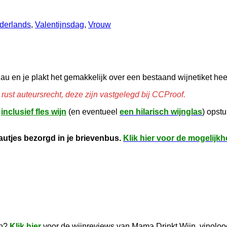
derlands
,
Valentijnsdag
,
Vrouw
eau en je plakt het gemakkelijk over een bestaand wijnetiket he
rust auteursrecht, deze zijn vastgelegd bij CCProof.
k
inclusief fles wijn
(en eventueel
een hilarisch wijnglas
) opst
utjes bezorgd in je brievenbus.
Klik hier voor de mogelijk
en?
Klik hier
voor de wijnreviews van Mama Drinkt Wijn, vinoloo