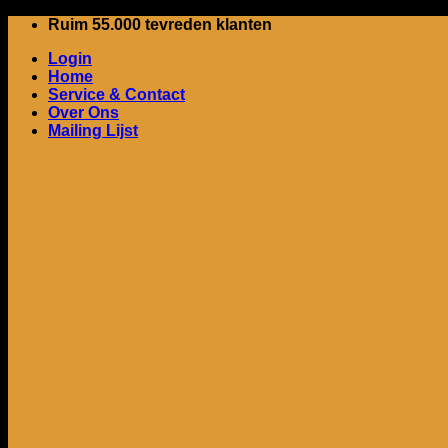
Ga
Ruim 55.000 tevreden klanten
naar
Login
inhoud
Home
Service & Contact
Over Ons
Mailing Lijst