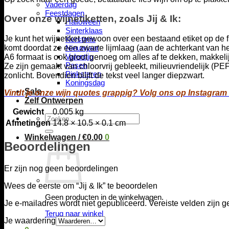
Vaderdag
Feestdagen
Over onze wijnetiketten, zoals Jij & Ik:
Halloween
Sinterklaas
Je kunt het wijnetiket gewoon over een bestaand etiket op de f
Kerstmis
komt doordat ze een zwarte lijmlaag (aan de achterkant van he
Nieuwjaar
Valentijn
A6 formaat is ook groot genoeg om alles af te dekken, makkeli
Pasen
Ze zijn gemaakt van chloorvrij gebleekt, milieuvriendelijk (PE
Pinksteren
zonlicht. Bovendien blijft de tekst veel langer diepzwart.
Koningsdag
Sale
Vindt je onze wijn quotes grappig? Volg ons op Instagram
Zelf Ontwerpen
Gewicht
0.005 kg
Zoeken
Afmetingen
14.8 × 10.5 × 0.1 cm
naar:
Winkelwagen /
€
0.00
0
Beoordelingen
Er zijn nog geen beoordelingen
Wees de eerste om “Jij & Ik” te beoordelen
Geen producten in de winkelwagen.
Je e-mailadres wordt niet gepubliceerd.
Vereiste velden zijn
Terug naar winkel
Je waardering