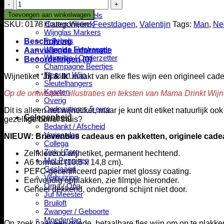
Jij
Kaarsen
&
Toevoegen aan winkelwagen
Houten Wijnlabels
Ik
Houten Wijnrek
SKU:
0178
Categorieën:
Feestdagen
,
Valentijn
Tags:
Man
,
Ne
aantal
Wijnglas Markers
Pollepels
Beschrijving
Wijnglas Fleshanger
Aanvullende informatie
Wijnviltje / Onderzetter
Beoordelingen (0)
Champagne Beertjes
Flessen Wijn
Wijnetiket
‘Jij & Ik’
maakt van elke fles wijn een origineel cad
Sleutelhangers
Kaarten
Op de ontwerpen, illustraties en teksten van Mama Drinkt Wijn 
Overig
Cadeautjes < 5 euro
Dit is alleen het wijnetiket, maar je kunt dit etiket natuurlijk oo
Gelegenheid
gezellige borrel thuis?
Bedankt / Afscheid
Verjaardag
NIEUW: Brievenbus cadeaus en pakketten, originele cadea
Collega
Ziek / Zorg
Zelfklevend wijnetiket, permanent hechtend.
Met Pensioen
A6 formaat (10,5 x 14,8 cm).
Geslaagd
PEFC-gecertificeerd papier met glossy coating.
Verhuizing
Eenvoudig opplakken, zie filmpje hieronder.
Oma / Opa
Geheel dekkend, ondergrond schijnt niet door.
Juf Meester
Bruiloft
Zwanger / Geboorte
Moederdag
Op zoek naar een goede, betaalbare fles wijn om op te plakk