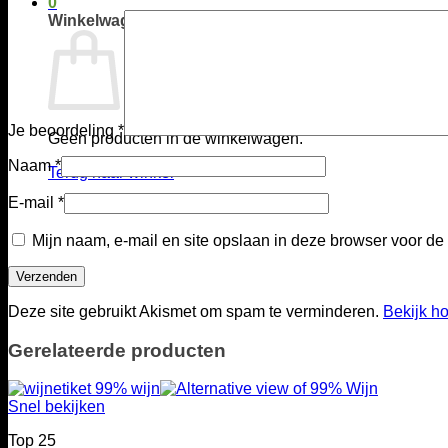
0
Winkelwagen
Je beoordeling
*
Geen producten in de winkelwagen.
Naam
*
Terug naar winkel
E-mail
*
Mijn naam, e-mail en site opslaan in deze browser voor de
Deze site gebruikt Akismet om spam te verminderen.
Bekijk h
Gerelateerde producten
Snel bekijken
Top 25