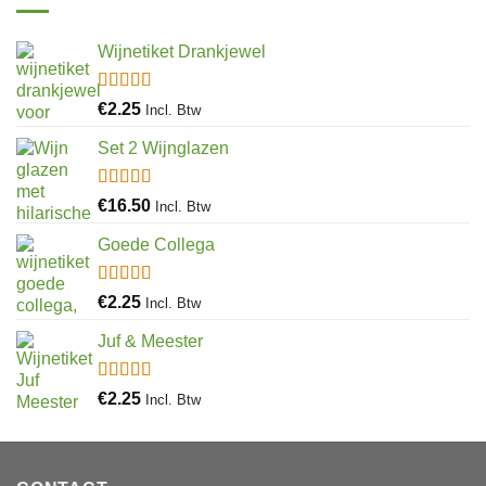
Wijnetiket Drankjewel
Gewaardeerd
€
2.25
Incl. Btw
5.00
uit 5
Set 2 Wijnglazen
Gewaardeerd
€
16.50
Incl. Btw
4.97
uit 5
Goede Collega
Gewaardeerd
€
2.25
Incl. Btw
4.92
uit 5
Juf & Meester
Gewaardeerd
€
2.25
Incl. Btw
4.88
uit 5