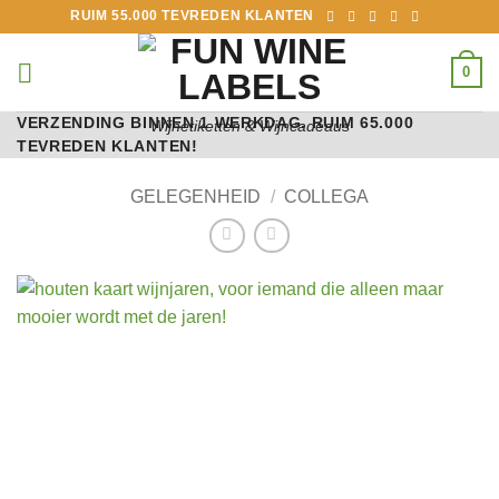
Ga
RUIM 55.000 TEVREDEN KLANTEN
naar
inhoud
0
VERZENDING BINNEN 1 WERKDAG. RUIM 65.000
Wijnetiketten & Wijncadeaus
TEVREDEN KLANTEN!
GELEGENHEID
/
COLLEGA