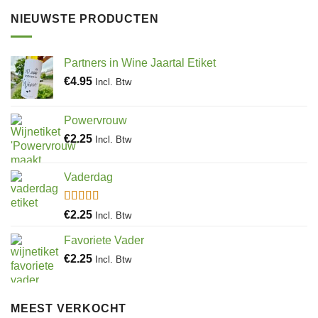
NIEUWSTE PRODUCTEN
Partners in Wine Jaartal Etiket
€
4.95
Incl. Btw
Powervrouw
€
2.25
Incl. Btw
Vaderdag
Gewaardeerd
€
2.25
Incl. Btw
5.00
uit 5
Favoriete Vader
€
2.25
Incl. Btw
MEEST VERKOCHT