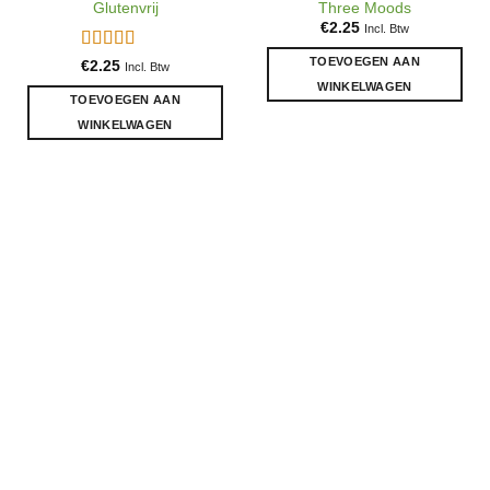
Glutenvrij
Three Moods
€
2.25
Incl. Btw
TOEVOEGEN AAN
Gewaardeerd
€
2.25
Incl. Btw
5
uit 5
WINKELWAGEN
TOEVOEGEN AAN
WINKELWAGEN