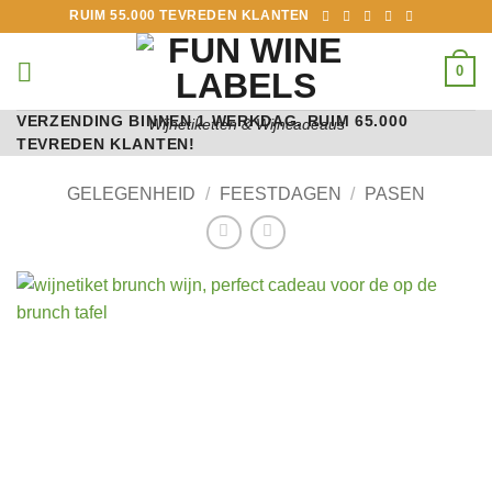
Ga
RUIM 55.000 TEVREDEN KLANTEN
naar
inhoud
0
VERZENDING BINNEN 1 WERKDAG. RUIM 65.000
Wijnetiketten & Wijncadeaus
TEVREDEN KLANTEN!
GELEGENHEID
/
FEESTDAGEN
/
PASEN