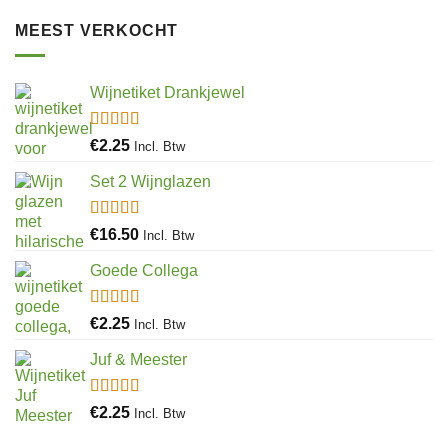
MEEST VERKOCHT
Wijnetiket Drankjewel
Gewaardeerd
€
2.25
Incl. Btw
5.00
uit 5
Set 2 Wijnglazen
Gewaardeerd
€
16.50
Incl. Btw
4.97
uit 5
Goede Collega
Gewaardeerd
€
2.25
Incl. Btw
4.92
uit 5
Juf & Meester
Gewaardeerd
€
2.25
Incl. Btw
4.88
uit 5