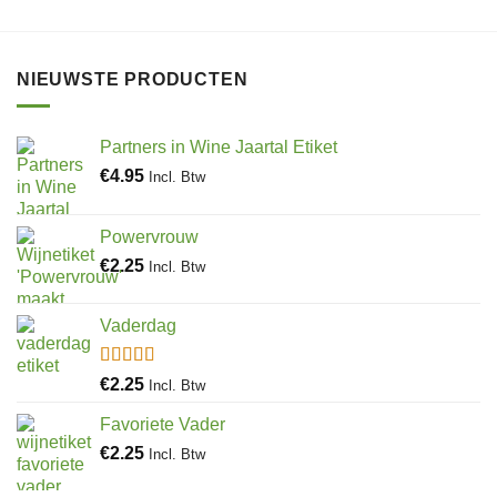
NIEUWSTE PRODUCTEN
Partners in Wine Jaartal Etiket
€
4.95
Incl. Btw
Powervrouw
€
2.25
Incl. Btw
Vaderdag
Gewaardeerd
€
2.25
Incl. Btw
5.00
uit 5
Favoriete Vader
€
2.25
Incl. Btw