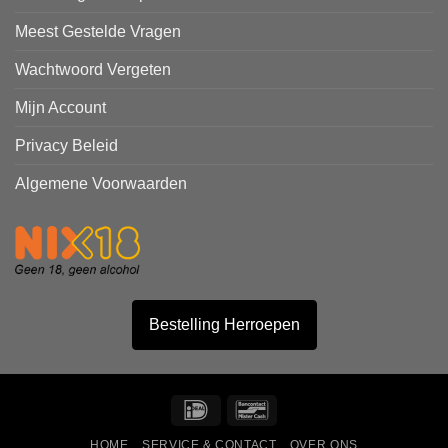
Meest Gestelde Vragen
Wachtwoord Vergeten
Mijn Account
Privacy Beleid
Algemene Voorwaarden
Bestelling Herroepen
IDeal
Bancontact
HOME
SERVICE & CONTACT
OVER ONS