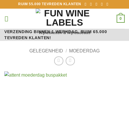
Ga
RUIM 55.000 TEVREDEN KLANTEN
naar
inhoud
0
VERZENDING BINNEN 1 WERKDAG. RUIM 65.000
Wijnetiketten & Wijncadeaus
TEVREDEN KLANTEN!
GELEGENHEID
/
MOEDERDAG