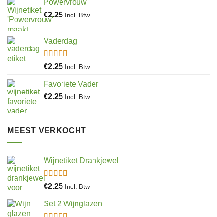
Powervrouw
€
2.25
Incl. Btw
Vaderdag
Gewaardeerd
€
2.25
Incl. Btw
5.00
uit 5
Favoriete Vader
€
2.25
Incl. Btw
MEEST VERKOCHT
Wijnetiket Drankjewel
Gewaardeerd
€
2.25
Incl. Btw
5.00
uit 5
Set 2 Wijnglazen