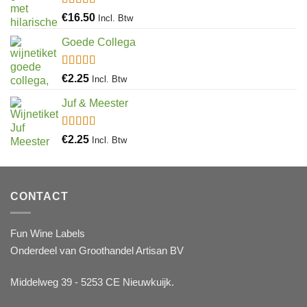
Gewaardeerd
€
16.50
Incl. Btw
4.97
uit 5
Goede Collega
Gewaardeerd
€
2.25
Incl. Btw
4.92
uit 5
Juf & Meester
Gewaardeerd
€
2.25
Incl. Btw
4.88
uit 5
CONTACT
Fun Wine Labels
Onderdeel van Groothandel Artisan BV
Middelweg 39 - 5253 CE Nieuwkuijk.