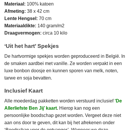
Materiaal:
100% katoen
Afmeting:
38 x 42 cm
Lente Hengsel:
70 cm
Materiaaldikte:
140 gram/m2
Draagvermogen:
circa 10 kilo
‘Uit het hart’ Spekjes
De hartvormige spekjes worden geproduceerd in België. In
de smaken aardbei met vanille. Ze worden verpakt in een
luxe bonbon doosje en kunnen sporen van melk, noten,
tarwe en soja bevatten.
Inclusief Kaart
Alle moederdag pakketten worden verstuurd inclusief
‘De
Allerliefste Ben Jij’ kaart
.
Hierop kan nog een
persoonlijke boodschap gezet worden. Vergeet deze niet
aan ons door te geven, dit kan bij het afrekenen onder
‘Boodschap voor de ontvanger’. Wanneer we deze