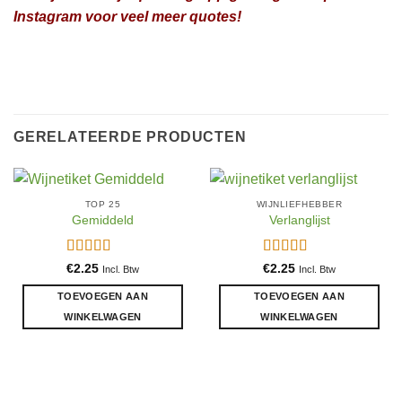
Instagram voor veel meer quotes!
GERELATEERDE PRODUCTEN
TOP 25
WIJNLIEFHEBBER
Gemiddeld
Verlanglijst
Gewaardeerd
Gewaardeerd
€
2.25
€
2.25
Incl. Btw
Incl. Btw
5
uit 5
5
uit 5
TOEVOEGEN AAN
TOEVOEGEN AAN
WINKELWAGEN
WINKELWAGEN